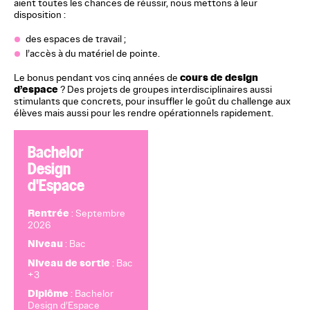
aient toutes les chances de réussir, nous mettons à leur
disposition :
des espaces de travail ;
l’accès à du matériel de pointe.
cours de design
Le bonus pendant vos cinq années de
d’espace
? Des projets de groupes interdisciplinaires aussi
stimulants que concrets, pour insuffler le goût du challenge aux
élèves mais aussi pour les rendre opérationnels rapidement.
Bachelor
Design
d'Espace
Rentrée
: Septembre
2026
Niveau
: Bac
Niveau de sortie
: Bac
+3
Diplôme
: Bachelor
Design d’Espace