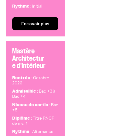
Rythme
: Initial
En savoir plus
Mastère
Architectur
e d'Intérieur
Rentrée
: Octobre
2026
Admissible
: Bac +3 à
Bac +4
Niveau de sortie
: Bac
+5
Diplôme
: Titre RNCP
de niv. 7
Rythme
: Alternance