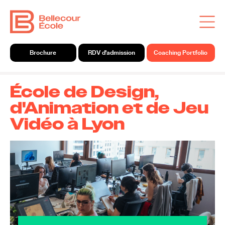
Brochure
RDV d'admission
Coaching Portfolio
École de Design,
d'Animation et de Jeu
Vidéo à Lyon