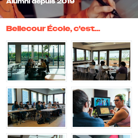
Alumni depuis 201
9
Bellecour École, c'est...