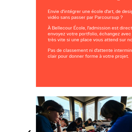
Envie d'intégrer une école d'art, de desi
vidéo sans passer par Parcoursup ?
À Bellecour École, l'admission est direc
envoyez votre portfolio, échangez avec
très vite si une place vous attend sur 
Pas de classement ni d'attente intermin
clair pour donner forme à votre projet.