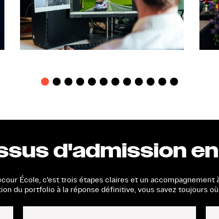
ssus d'admission en
ecour École, c'est trois étapes claires et un accompagnemen
ion du portfolio à la réponse définitive, vous savez toujours où