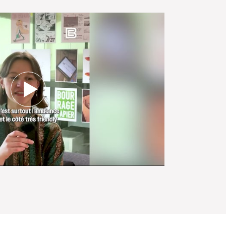
elles ont choisi
 hors
up