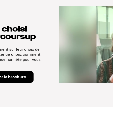
Pourquoi 
Bellecour
 choisi
Parcours
rcoursup
nent sur leur choix de
ser ce choix, comment
ience honnête pour vous
er la brochure