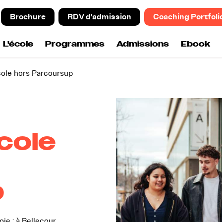
Brochure
RDV d'admission
Coaching Portfoli
L'école
Programmes
Admissions
Ebook
cole hors Parcoursup
cole
p
ie : à Bellecour