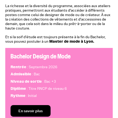
La richesse et la diversité du programme, associées aux ateliers
pratiques, permettront aux étudiants d'accéder à différents
postes comme celui de designer de mode ou de créateur. À eux
la création des collections de vêtements et d’accessoires de
demain, que cela soit dans le milieu du prêt-à-porter ou de la
haute couture.
Et si la soif d’étude est toujours présente à la fin du Bachelor,
Master de mode à Lyon.
vous pouvez postuler à un
Bachelor Design de Mode
Rentrée
: Septembre 2026
Admissible
: Bac
Niveau de sortie
: Bac +3
Diplôme
: Titre RNCP de niveau 6
Rythme
: Initial
En savoir plus