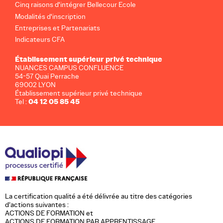
Cinq raisons d'intégrer Bellecour Ecole
Modalités d'inscription
Entreprises et Partenariats
Indicateurs CFA
Établissement supérieur privé technique
NUANCES CAMPUS CONFLUENCE
54-57 Quai Perrache
69002 LYON
Établissement supérieur privé technique
04 12 05 85 45
Tel :
La certification qualité a été délivrée au titre des catégories
d’actions suivantes :
ACTIONS DE FORMATION et
ACTIONS DE FORMATION PAR APPRENTISSAGE