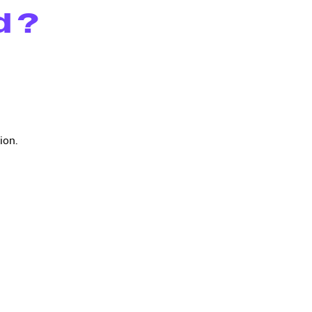
d ?
ion.