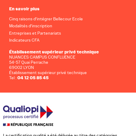
En savoir plus
Cinq raisons d'intégrer Bellecour Ecole
Modalités d'inscription
Entreprises et Partenariats
Indicateurs CFA
Établissement supérieur privé technique
NUANCES CAMPUS CONFLUENCE
54-57 Quai Perrache
69002 LYON
Établissement supérieur privé technique
04 12 05 85 45
Tel :
La certification qualité a été délivrée au titre des catégories