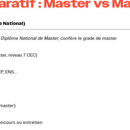
ratif : Master vs M
e National)
:
Diplôme National de Master
, confère le grade de master
ter, niveau 7 CEC)
IEP, ENS…
master)
concours ou entretien