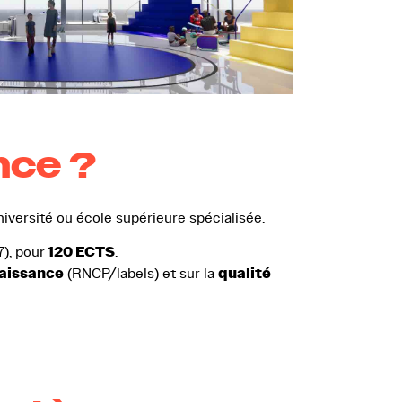
nce ?
niversité ou école supérieure spécialisée.
120 ECTS
7), pour
.
aissance
qualité
(RNCP/labels) et sur la