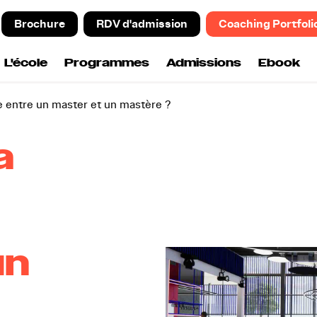
Brochure
RDV d'admission
Coaching Portfoli
L'école
Programmes
Admissions
Ebook
ce entre un master et un mastère ?
a
un