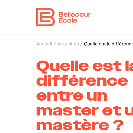
Vous êtes ici
Accueil
/
Actualités
/
Quelle est la différen
Quelle est l
différence
entre un
master et 
mastère ?