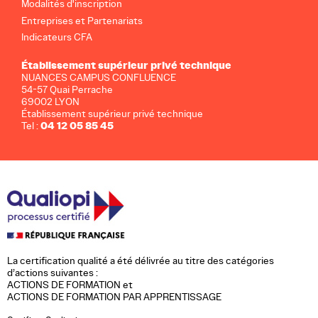
Modalités d'inscription
Entreprises et Partenariats
Indicateurs CFA
Établissement supérieur privé technique
NUANCES CAMPUS CONFLUENCE
54-57 Quai Perrache
69002 LYON
Établissement supérieur privé technique
04 12 05 85 45
Tel :
La certification qualité a été délivrée au titre des catégories
d’actions suivantes :
ACTIONS DE FORMATION et
ACTIONS DE FORMATION PAR APPRENTISSAGE