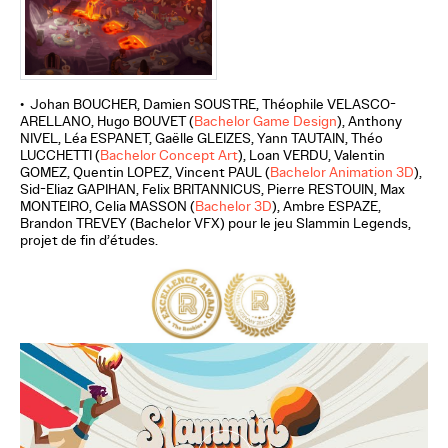
• Johan BOUCHER, Damien SOUSTRE, Théophile VELASCO-
ARELLANO, Hugo BOUVET (
Bachelor Game Design
), Anthony
NIVEL, Léa ESPANET, Gaëlle GLEIZES, Yann TAUTAIN, Théo
LUCCHETTI (
Bachelor Concept Art
), Loan VERDU, Valentin
GOMEZ, Quentin LOPEZ, Vincent PAUL (
Bachelor Animation 3D
),
Sid-Eliaz GAPIHAN, Felix BRITANNICUS, Pierre RESTOUIN
, Max
MONTEIRO, Celia MASSON
(
Bachelor 3D
), Ambre ESPAZE,
Brandon TREVEY (Bachelor VFX)
pour le jeu Slammin Legends,
projet de fin d’études.
Slammin Legends - Trailer