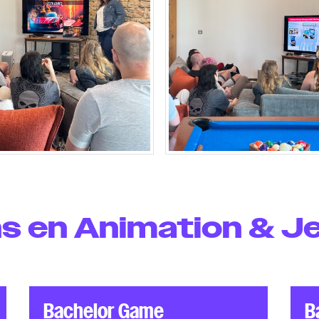
s en Animation & J
Bachelor Game
B