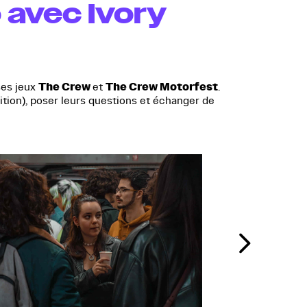
 avec Ivory
The Crew
The Crew Motorfest
ses jeux
et
.
sition), poser leurs questions et échanger de