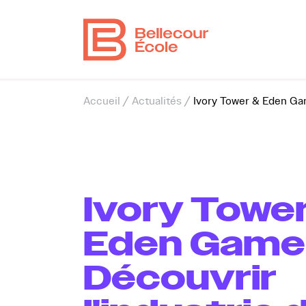
Vous êtes ici
Accueil
/
Actualités
/
Ivory Tower & Eden Gam
Ivory Towe
Eden Games
Découvrir