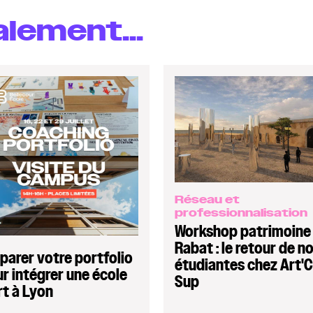
lement...
Réseau et
professionnalisation
Workshop patrimoine
Rabat : le retour de n
parer votre portfolio
étudiantes chez Art'
r intégrer une école
Sup
rt à Lyon