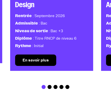
Design
A
Rentrée
Re
: Septembre 2026
Admissible
Ad
: Bac
Niveau de sortie
Ni
: Bac +3
Diplôme
D
: Titre RNCP de niveau 6
Rythme
R
: Initial
En savoir plus